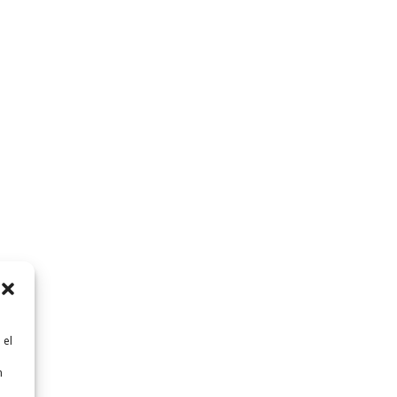
 el
n
n