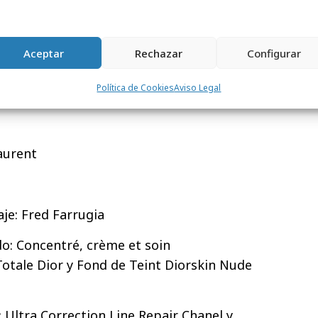
a sección de Belleza de la publicación,
lardones que este año han correspondido a:
Aceptar
Rechazar
Configurar
Política de Cookies
Aviso Legal
.I Laboratorios Avène
Laurent
je: Fred Farrugia
do: Concentré, crème et soin
otale Dior y Fond de Teint Diorskin Nude
 Ultra Correction Line Repair Chanel y