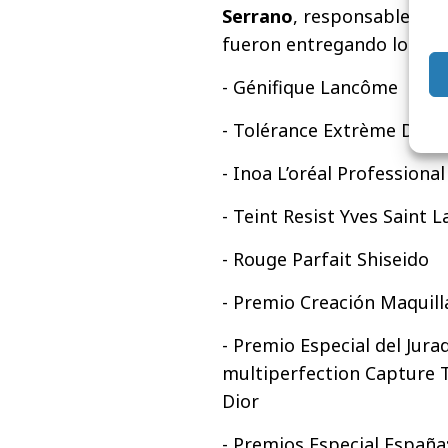
Serrano
, responsable de l
fueron entregando los ga
- Génifique Lancôme
- Tolérance Extrème D.E.F
- Inoa L’oréal Professional
- Teint Resist Yves Saint 
- Rouge Parfait Shiseido
- Premio Creación Maquilla
- Premio Especial del Jura
multiperfection Capture T
Dior
- Premios Especial España: