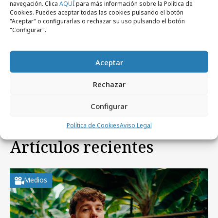
navegación. Clica
AQUÍ
para más información sobre la Política de
miércoles, 3 de octubre 2012
Profesionales
Cookies. Puedes aceptar todas las cookies pulsando el botón
Elena Sánchez-Fabrés deja GPS
"Aceptar" o configurarlas o rechazar su uso pulsando el botón
"Configurar".
lunes, 24 de septiembre 2012
Profesionales
Aceptar
Nombramientos en el área comercial de
GPS
Rechazar
Configurar
Política de Cookies
Aviso Legal
Artículos recientes
Medios