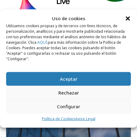
Uso de cookies
Utilizamos cookies propias y de terceros con fines técnicos, de
personalización, analíticos y para mostrarte publicidad relacionada
viernes, 22 de mayo 2026
con tus preferencias mediante el análisis anónimo de los hábitos de
navegación. Clica
AQUÍ
para más información sobre la Política de
Google Marketing Live anuncia nuevos
Cookies. Puedes aceptar todas las cookies pulsando el botón
productos
"Aceptar" o configurarlas o rechazar su uso pulsando el botón
"Configurar".
Internacional
Aceptar
Rechazar
Configurar
Política de Cookies
Aviso Legal