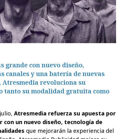
ás grande con nuevo diseño,
s canales y una batería de nuevas
 Atresmedia revoluciona su
o tanto su modalidad gratuita como
julio,
Atresmedia refuerza su apuesta por
r con un nuevo diseño, tecnología de
nalidades
que mejorarán la experiencia del