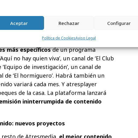
vies), Comedia atresplayer (canal lineal
oms de mayor éxito de Atresmedia) y
con programas que permiten conocer más
Aceptar
Rechazar
Configurar
ad).
Política de Cookies
Aviso Legal
o canales
fast
temáticos, atresplayer
es más específicos
de un programa
Aquí no hay quien viva’, un canal de ‘El Club
e ‘Equipo de investigación’, un canal de
nal de ‘El hormiguero’. Habrá también un
enido variará cada mes. Y atresplayer
eques de la casa. La plataforma lanzará
emisión ininterrumpida de contenido
enido: nuevos proyectos
l resto de Atresmedia,
el mejor contenido