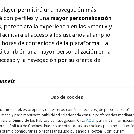
splayer permitirá una navegación más
rá con perfiles y una
mayor personalización
, potenciará la experiencia en las SmarTV y
facilitará el acceso a los usuarios al amplio
 horas de contenidos de la plataforma. La
á también una mayor personalización en la
acceso y la navegación por su oferta de
annels
o, atresplayer ampliará su oferta en
Uso de cookies
ón de 10 nuevos canales gratuitos (fast). Se
rcha de
4 nuevos canales lineales
lizamos cookies propias y de terceros con fines técnicos, de personalización,
líticos y para mostrarte publicidad relacionada con tus preferencias mediante
layer (con la emisión continua de episodios
lisis anónimo de los hábitos de navegación. Clica
AQUÍ
para más informació
re la Política de Cookies. Puedes aceptar todas las cookies pulsando el botó
de Atresmedia), Multicine atresplayer (con
eptar" o configurarlas o rechazar su uso pulsando el botón "Configurar".