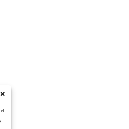
 el
n
n