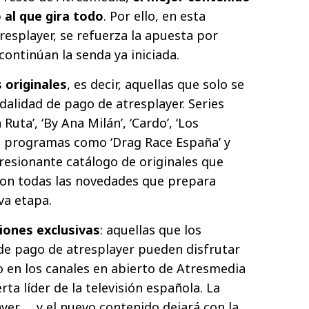
o al que gira todo
. Por ello, en esta
resplayer, se refuerza la apuesta por
ontinúan la senda ya iniciada.
 originales
, es decir, aquellas que solo se
dalidad de pago de atresplayer. Series
Ruta’, ‘By Ana Milán’, ‘Cardo’, ‘Los
o programas como ‘Drag Race España’ y
presionante catálogo de originales que
on todas las novedades que prepara
va etapa.
iones exclusivas
: aquellas que los
de pago de atresplayer pueden disfrutar
 en los canales en abierto de Atresmedia
ta líder de la televisión española. La
ayer … y el nuevo contenido dejará con la