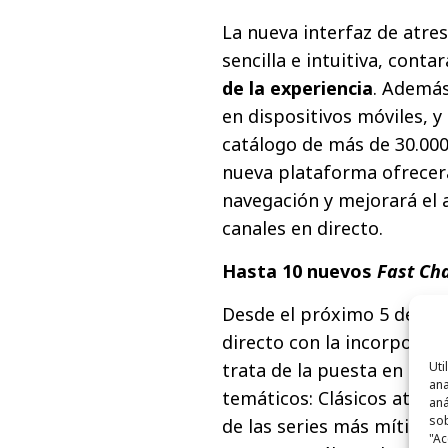
La nueva interfaz de atre
sencilla e intuitiva, conta
de la experiencia
. Además
en dispositivos móviles, y 
catálogo de más de 30.000
nueva plataforma ofrecer
navegación y mejorará el 
canales en directo.
Hasta 10 nuevos
Fast Ch
Desde el próximo 5 de juli
directo con la incorporaci
trata de la puesta en ma
Uti
ana
temáticos: Clásicos atresp
aná
sob
de las series más míticas 
"Ac