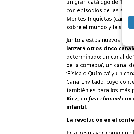
un gran catálogo de TV mo
con episodios de las sitc
Mentes Inquietas (canal 
sobre el mundo y la socied
Junto a estos nuevos cinc
lanzará
otros cinco canal
determinado: un canal de ‘
de la comedia’, un canal d
‘Física o Química’ y un ca
Canal Invitado, cuyo cont
también es para los más p
Kidz, un
fast channel
con 
infant
il.
La revolución en el cont
En atresplayer, como en e