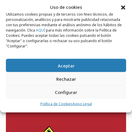
Uso de cookies
Utilizamos cookies propias y de terceros con fines técnicos, de
personalización, analíticos y para mostrarte publicidad relacionada
con tus preferencias mediante el análisis anónimo de los hábitos de
navegación. Clica
AQUÍ
para más información sobre la Política de
Cookies. Puedes aceptar todas las cookies pulsando el botón
"Aceptar" o configurarlas o rechazar su uso pulsando el botón
lunes, 29 de junio 2015
"Configurar".
Walva se integra en Relevant Traffic
Aceptar
Revista CTRL
Rechazar
Configurar
Política de Cookies
Aviso Legal