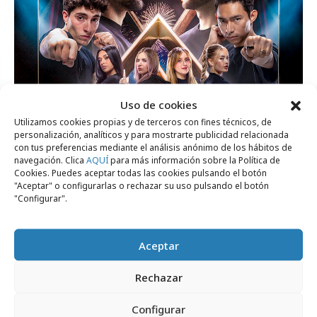
Uso de cookies
Utilizamos cookies propias y de terceros con fines técnicos, de
personalización, analíticos y para mostrarte publicidad relacionada
viernes, 24 de julio 2026
con tus preferencias mediante el análisis anónimo de los hábitos de
navegación. Clica
AQUÍ
para más información sobre la Política de
La Velada del Año VI da el salto a TikTok
Cookies. Puedes aceptar todas las cookies pulsando el botón
LIVE
"Aceptar" o configurarlas o rechazar su uso pulsando el botón
"Configurar".
Formación y estudios
Aceptar
Rechazar
Configurar