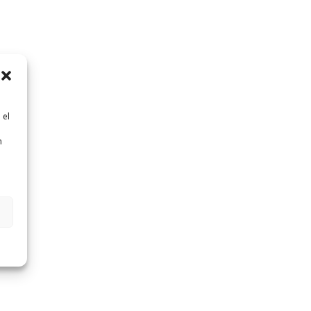
 el
n
n