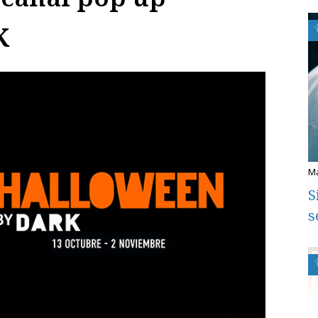
K
S
s