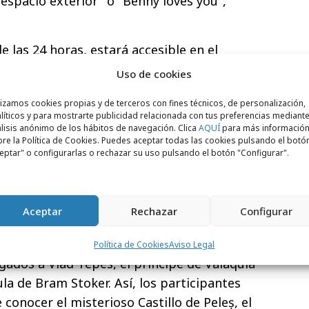
espacio exterior" o "Benny loves you",
le las 24 horas, estará accesible en el
recerá todas las prestaciones habituales
Uso de cookies
ación multidispositivo, ver desde el inicio,
lizamos cookies propias y de terceros con fines técnicos, de personalización,
sión o últimos 7 días…
líticos y para mostrarte publicidad relacionada con tus preferencias mediante
lisis anónimo de los hábitos de navegación. Clica
AQUÍ
para más informació
a de Drácula?
re la Política de Cookies. Puedes aceptar todas las cookies pulsando el botó
eptar" o configurarlas o rechazar su uso pulsando el botón "Configurar".
de “Halloween by DARK” con todos sus
za también un concurso cuyo ganador
a dos personas a la legendaria región de
Aceptar
Rechazar
Configurar
a durante cuatro noches. La experiencia
sión temática guiada por los míticos
Política de Cookies
Aviso Legal
igados a Vlad Tepes, el príncipe de Valaquia
la de Bram Stoker. Así, los participantes
conocer el misterioso Castillo de Peleș, el