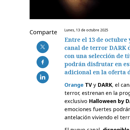
lunes, 13 de octubre 2025
Comparte
Entre el 13 de octubre 
canal de terror DARK 
con una selección de t
podrán disfrutar en es
adicional en la oferta
Orange
TV
y
DARK
, el c
terror, estrenan en la pr
exclusivo
Halloween by 
emociones fuertes podrán
antelación viviendo el ter
El nuevo canal,
disponible