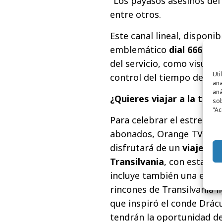
"Los payasos asesinos del 
entre otros.
Este canal lineal, disponib
emblemático
dial 666
y of
del servicio, como visualiz
Uti
control del tiempo de emi
ana
aná
¿Quieres viajar a la tierr
sob
"Ac
Para celebrar el estreno 
abonados, Orange TV lan
disfrutará de un
viaje par
Transilvania
, con estanci
incluye también una excur
rincones de Transilvania l
que inspiró el conde Drácu
tendrán la oportunidad de 