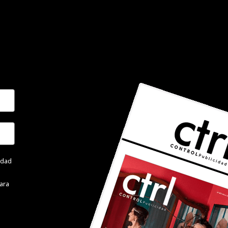
cidad
ara