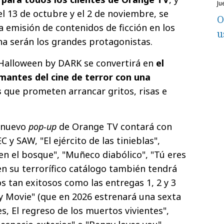
j
 el 13 de octubre y el 2 de noviembre, se
O
la emisión de contenidos de ficción en los
u
ina serán los grandes protagonistas.
 Halloween by DARK se convertirá en
el
mantes del cine de terror con una
s
que prometen arrancar gritos, risas e
e nuevo
pop-up
de Orange TV contará con
 y SAW, "El ejército de las tinieblas",
 en el bosque", "Muñeco diabólico", "Tú eres
 en su terrorífico catálogo también tendrá
s tan exitosos como las entregas 1, 2 y 3
ry Movie"
(que en 2026 estrenará una sexta
s, El regreso de los muertos vivientes",