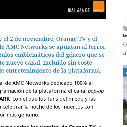
j
y el 2 de noviembre, Orange TV y el
O
de AMC Networks se apuntan al terror
n
ítulos emblemáticos del género que se
te nuevo canal, incluido sin coste
 de entretenimiento de la plataforma.
anal de AMC Networks dedicado 100% al
ogramación de la plataforma el
canal
pop-up
DARK
,
con el que los fans del miedo y las
 celebrar la noche de los muertos con
ror más genuino.
 para todos los clientes de Orange TV
, y