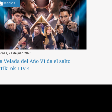
Medios
iernes, 24 de julio 2026
a Velada del Año VI da el salto
 TikTok LIVE