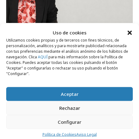
viernes, 24 de abril 2026
Uso de cookies
Prensa Ibérica ficha a Verónica Lourido
Utilizamos cookies propias y de terceros con fines técnicos, de
como Directora comercial de Revistas
personalización, analíticos y para mostrarte publicidad relacionada
con tus preferencias mediante el análisis anónimo de los hábitos de
navegación. Clica
AQUÍ
para más información sobre la Política de
Cookies. Puedes aceptar todas las cookies pulsando el botón
Medios
"Aceptar" o configurarlas o rechazar su uso pulsando el botón
"Configurar".
Aceptar
Rechazar
Configurar
Política de Cookies
Aviso Legal