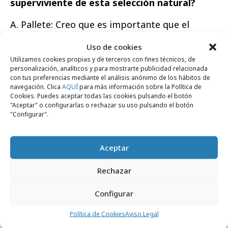
superviviente de esta selección natural?
A. Pallete: Creo que es importante que el
podcast tenga un punto de vista. Para mí un
Uso de cookies
podcast está en el punto medio entre un libro
Utilizamos cookies propias y de terceros con fines técnicos, de
y una película. Un libro lo reconstruyes en tu
personalización, analíticos y para mostrarte publicidad relacionada
con tus preferencias mediante el análisis anónimo de los hábitos de
mente, mientras que una película te lo da todo
navegación. Clica
AQUÍ
para más información sobre la Política de
hecho. El podcast tiene lo mismo que un libro
Cookies. Puedes aceptar todas las cookies pulsando el botón
"Aceptar" o configurarlas o rechazar su uso pulsando el botón
pero tiene tono, y siempre te deja espacio
"Configurar".
para tu propia reconstrucción; por eso la
gente tiene ganas de participar, porque
Aceptar
contribuye a la creación. Con el libro no se
conversa de este modo. El podcast tiene la
Rechazar
magia de tener lo mejor de los dos mundos.
Configurar
Pero es fundamental ese punto de vista que
deriva en un tono. Otra cosa que ha influido
Política de Cookies
Aviso Legal
mucho son los cambios de hábitos de