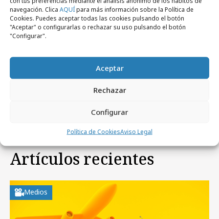
Comparte
con tus preferencias mediante el análisis anónimo de los hábitos de
navegación. Clica
AQUÍ
para más información sobre la Política de
Cookies. Puedes aceptar todas las cookies pulsando el botón
"Aceptar" o configurarlas o rechazar su uso pulsando el botón
"Configurar".
Noticias Relacionadas
Aceptar
No se han encontrado noticias relacionadas.
Rechazar
Configurar
Política de Cookies
Aviso Legal
Artículos recientes
Medios