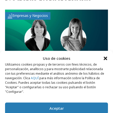
Empresas y Negocios
Uso de cookies
Utilizamos cookies propias y de terceros con fines técnicos, de
personalización, analíticos y para mostrarte publicidad relacionada
con tus preferencias mediante el análisis anónimo de los hábitos de
navegación. Clica
AQUÍ
para más información sobre la Política de
Cookies. Puedes aceptar todas las cookies pulsando el botón
jueves, 26 de octubre 2023
"Aceptar" o configurarlas o rechazar su uso pulsando el botón
Bainet y ShowHeroes crean e impulsan
"Configurar".
contenidos audiovisuales
Aceptar