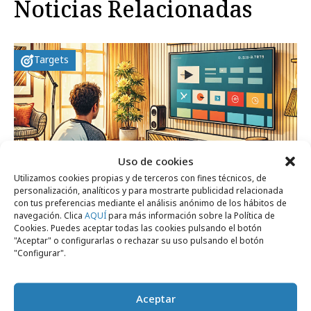
Noticias Relacionadas
Targets
Uso de cookies
Utilizamos cookies propias y de terceros con fines técnicos, de
personalización, analíticos y para mostrarte publicidad relacionada
con tus preferencias mediante el análisis anónimo de los hábitos de
navegación. Clica
AQUÍ
para más información sobre la Política de
Cookies. Puedes aceptar todas las cookies pulsando el botón
"Aceptar" o configurarlas o rechazar su uso pulsando el botón
"Configurar".
jueves, 30 de enero 2025
Los Millennials, los más contrarios al pago
por publicidad
Aceptar