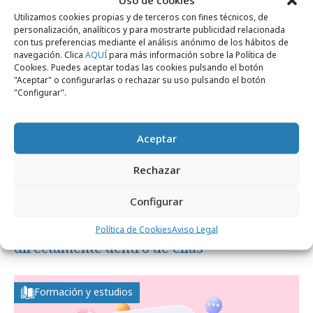
Utilizamos cookies propias y de terceros con fines técnicos, de
Formación y estudios
personalización, analíticos y para mostrarte publicidad relacionada
con tus preferencias mediante el análisis anónimo de los hábitos de
navegación. Clica
AQUÍ
para más información sobre la Política de
Cookies. Puedes aceptar todas las cookies pulsando el botón
"Aceptar" o configurarlas o rechazar su uso pulsando el botón
"Configurar".
Aceptar
Rechazar
Configurar
miércoles, 22 de julio 2026
1 de cada 4 usuarios de redes compra
Política de Cookies
Aviso Legal
directamente dentro de ellas
Formación y estudios