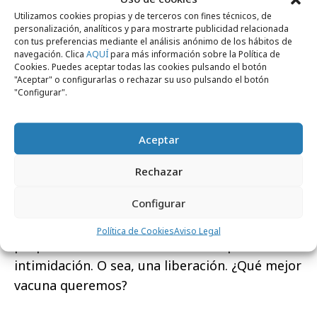
virtud de utilizar las redes para llegar a la
Utilizamos cookies propias y de terceros con fines técnicos, de
personalización, analíticos y para mostrarte publicidad relacionada
velocidad del electrón a todo el mundo.
con tus preferencias mediante el análisis anónimo de los hábitos de
navegación. Clica
AQUÍ
para más información sobre la Política de
Bienvenido sea el aluvión popular de
memes y
Cookies. Puedes aceptar todas las cookies pulsando el botón
"Aceptar" o configurarlas o rechazar su uso pulsando el botón
chistes sobre el coronavirus
que con
"Configurar".
admirable ingenio está poniendo las cosas en
su justa dimensión. Basta comprobar el perfil
Aceptar
de coronavirus (
@coronavid19
) para reírnos
un poco de nuestras reacciones
Rechazar
desproporcionadas. Ya lo dijo Sigmund Freud,
Configurar
el padre del psicoanálisis, el chiste, entre otras
muchas cosas, es una agresión sobre nuestro
Política de Cookies
Aviso Legal
propio miedo destinada a restarle poder de
intimidación. O sea, una liberación. ¿Qué mejor
vacuna queremos?