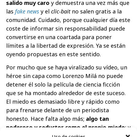
salido muy caro
y demuestra una vez más que
las
fake news
y el
clic-bait
no salen gratis a la
comunidad. Cuidado, porque cualquier día este
coste de informar sin responsabilidad puede
convertirse en una coartada para poner
límites a la libertad de expresión. Ya se están
oyendo propuestas en este sentido.
Por mucho que se haya viralizado su vídeo, un
héroe sin capa como Lorenzo Milá no puede
detener él solo la película de ciencia ficción
que se ha montado alrededor de este suceso.
El miedo es demasiado libre y rápido como
para frenarse delante de un periodista
honesto. Hace falta algo más;
algo tan
poderoso y seductor como el propio miedo
; y
ese algo es el humor, que también tiene la
Uso de cookies