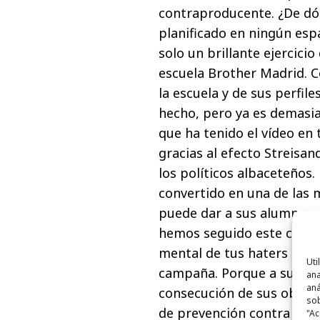
contraproducente. ¿De dón
planificado en ningún espa
solo un brillante ejercici
escuela Brother Madrid. 
la escuela y de sus perfile
hecho, pero ya es demasia
que ha tenido el vídeo en
gracias al efecto Streisan
los políticos albaceteños. 
convertido en una de las 
puede dar a sus alumnos y
hemos seguido este caso e
mental de tus haters puede
Uti
campaña. Porque a su mane
ana
aná
consecución de sus objeti
sob
de prevención contra el cá
"Ac