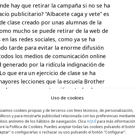
de hay que retirar la campaña si no se ha
cio publicitario? “Albacete caga y vete” es
o de clase creado por unas alumnas de la
Como mucho se puede retirar de la web de
s en las redes sociales, como ya se ha
do tarde para evitar la enorme difusión
 todos los medios de comunicación online
d generado por la ridícula indignación de
Lo que era un ejercicio de clase se ha
mayores lecciones que la escuela Brother
 alumnas, y por extensión a todos los que
n redes y medios: a veces la diarrea
Uso de cookies
 multiplicar la difusión y eficacia de la
lizamos cookies propias y de terceros con fines técnicos, de personalización,
ra, esta campaña ha sido eficaz en la
líticos y para mostrarte publicidad relacionada con tus preferencias mediante
lisis anónimo de los hábitos de navegación. Clica
AQUÍ
para más informació
vos al llamar la atención sobre las medidas
re la Política de Cookies. Puedes aceptar todas las cookies pulsando el botó
ncer de colon. Nació siendo ficticia, pero
eptar" o configurarlas o rechazar su uso pulsando el botón "Configurar".