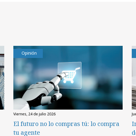
Opinión
viernes, 24 de julio 2026
ju
El futuro no lo compras tú: lo compra
I
tu agente
d