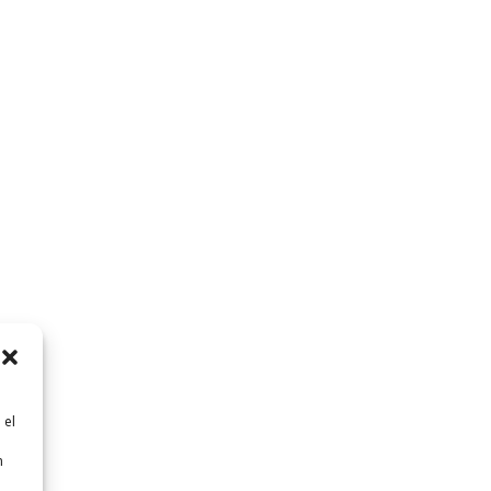
 el
n
n