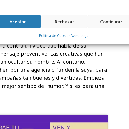
n plan de medios a coste cero y terminó
do, habría que darles las gracias. La
la concienciación sobre este problema, y
Aceptar
Rechazar
Configurar
ntentar sumar a los enfermos de cáncer de
Política de Cookies
Aviso Legal
ras y únicas víctimas en toda esta historia,
ra contra un vídeo que habla de su
ensaje preventivo. Las creativas que han
ían ocultar su nombre. Al contario,
hen por una agencia o funden la suya, para
ampañas tan buenas y divertidas. Empieza
 mejor sentido del humor. Y si es para una