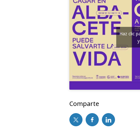
Haz clic 
y
Comparte