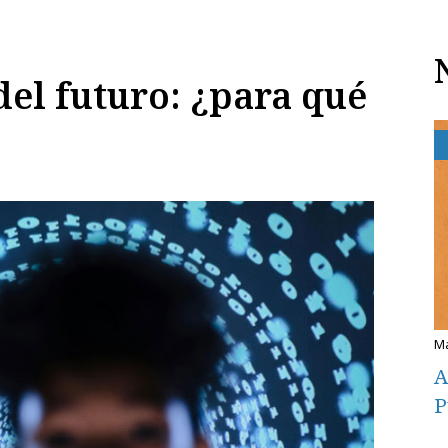
del futuro: ¿para qué
A
P