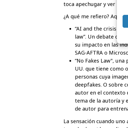
toca apechugar y ver cómo
¿A qué me refiero? Aquí a
“AI and the crisis of 
law”. Un debate que 
su impacto en las ind
SAG-AFTRA o Microso
“No Fakes Law", una p
UU. que tiene como ob
personas cuya imagen
deepfakes. O sobre c
autor en el contexto 
tema de la autoría y 
de autor para entren
La sensación cuando uno an