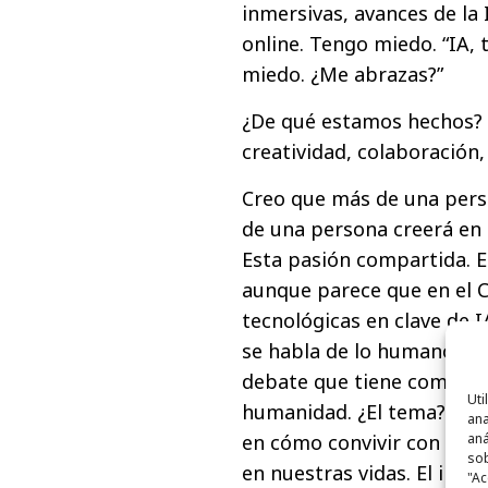
inmersivas, avances de la 
online. Tengo miedo. “IA,
miedo. ¿Me abrazas?”
¿De qué estamos hechos? ¿
creatividad, colaboración,
Creo que más de una perso
de una persona creerá en e
Esta pasión compartida. 
aunque parece que en el C
tecnológicas en clave de 
se habla de lo humano des
debate que tiene como obj
Uti
humanidad. ¿El tema? Que 
ana
aná
en cómo convivir con el r
sob
en nuestras vidas. El impa
"Ac