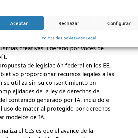
 convivimos con ello.
lgunos ejemplos encontrados en el CES:
Aceptar
Rechazar
Configurar
creative rights deep fakes ethics and the
Política de Cookies
Aviso Legal
aborda los problemas que rodean a la IA y
ustrias creativas, liderado por voces de
ft.
ropuesta de legislación federal en los EE.
jetivo proporcionar recursos legales a las
 se utiliza sin su consentimiento en
omplejidades de la ley de derechos de
del contenido generado por IA, incluido el
el uso de material protegido por derechos
ar modelos de IA.
aliza el CES es que el avance de la