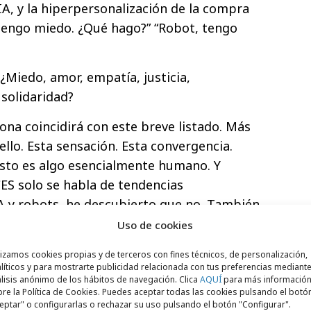
IA, y la hiperpersonalización de la compra
 tengo miedo. ¿Qué hago?” “Robot, tengo
Miedo, amor, empatía, justicia,
 solidaridad?
na coincidirá con este breve listado. Más
llo. Esta sensación. Esta convergencia.
Esto es algo esencialmente humano. Y
ES solo se habla de tendencias
IA y robots, he descubierto que no. También
de el ámbito de la ética. Un ángulo de
Uso de cookies
etivo definir y proteger nuestra
lizamos cookies propias y de terceros con fines técnicos, de personalización,
es un ángulo de la ética que está centrado
líticos y para mostrarte publicidad relacionada con tus preferencias mediante
lisis anónimo de los hábitos de navegación. Clica
AQUÍ
para más informació
esultado que ya ha provocado la tecnología
re la Política de Cookies. Puedes aceptar todas las cookies pulsando el botó
cto de la IA ya se ha generado, ahora nos
eptar" o configurarlas o rechazar su uso pulsando el botón "Configurar".