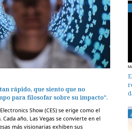
E
r
tan rápido, que siento que no
d
mpo para filosofar sobre su impacto".
lectronics Show (CES) se erige como el
. Cada año, Las Vegas se convierte en el
esas más visionarias exhiben sus