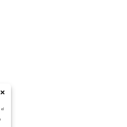
 el
n
n