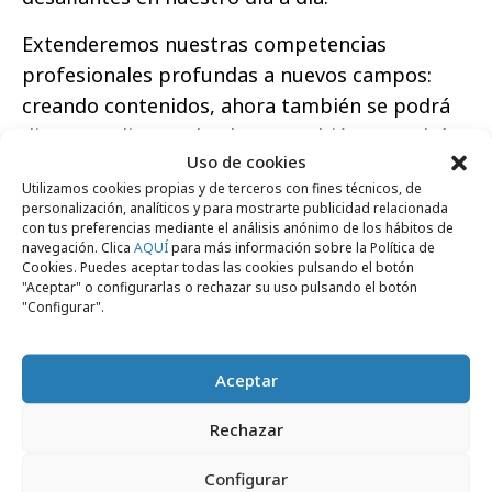
Extenderemos nuestras competencias
profesionales profundas a nuevos campos:
creando contenidos, ahora también se podrá
diseñar o diseñando ahora también se podrá
Uso de cookies
programar. La capacidad creativa nunca se vio
Utilizamos cookies propias y de terceros con fines técnicos, de
menos limitada.
personalización, analíticos y para mostrarte publicidad relacionada
con tus preferencias mediante el análisis anónimo de los hábitos de
Analizaremos grandes cantidades de datos y
navegación. Clica
AQUÍ
para más información sobre la Política de
Cookies. Puedes aceptar todas las cookies pulsando el botón
reduciremos aún más el margen de error en
"Aceptar" o configurarlas o rechazar su uso pulsando el botón
nuestras tareas cotidianas. Esto nos permitirá
"Configurar".
mejorar la velocidad, la precisión y la exactitud
en nuestros procesos de toma de decisiones.
Aceptar
Contemplaremos nuevas vías para la
Rechazar
personalización en nuestras campañas de
marketing y publicidad, ofreciendo el
Configurar