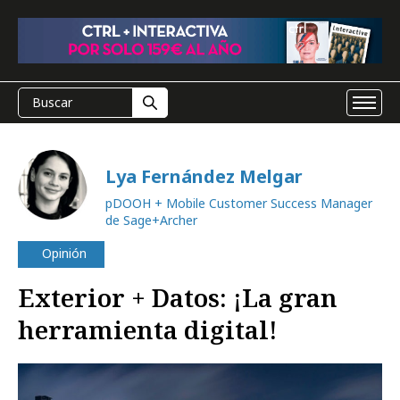
Lya Fernández Melgar
pDOOH + Mobile Customer Success Manager
de Sage+Archer
Opinión
Exterior + Datos: ¡La gran
herramienta digital!