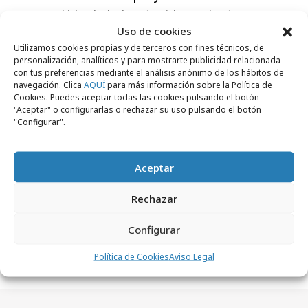
arrepentido de haber tenido contacto con
Uso de cookies
Alfonso Martín.
Utilizamos cookies propias y de terceros con fines técnicos, de
personalización, analíticos y para mostrarte publicidad relacionada
con tus preferencias mediante el análisis anónimo de los hábitos de
navegación. Clica
AQUÍ
para más información sobre la Política de
Cookies. Puedes aceptar todas las cookies pulsando el botón
"Aceptar" o configurarlas o rechazar su uso pulsando el botón
Comparte
"Configurar".
Aceptar
Noticias Relacionadas
Rechazar
Configurar
No se han encontrado noticias relacionadas.
Política de Cookies
Aviso Legal