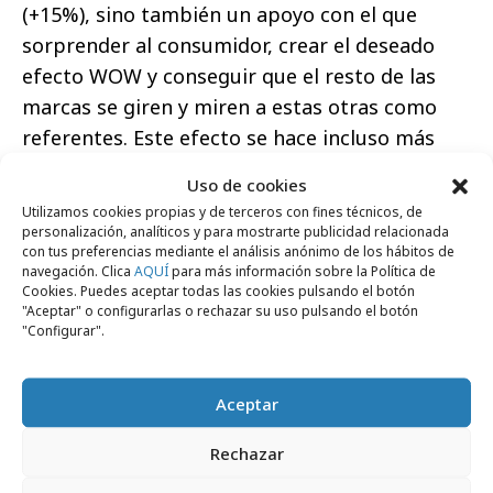
(+15%), sino también un apoyo con el que
sorprender al consumidor, crear el deseado
efecto WOW y conseguir que el resto de las
marcas se giren y miren a estas otras como
referentes. Este efecto se hace incluso más
patente entre determinados grupos de
Uso de cookies
audiencia, como pueden ser los Millennials o la
Utilizamos cookies propias y de terceros con fines técnicos, de
Generación Z. Además, se ha comprobado que
personalización, analíticos y para mostrarte publicidad relacionada
con tus preferencias mediante el análisis anónimo de los hábitos de
las marcas que han sido más challenger y han
navegación. Clica
AQUÍ
para más información sobre la Política de
apostado por la innovación crecen casi al
Cookies. Puedes aceptar todas las cookies pulsando el botón
"Aceptar" o configurarlas o rechazar su uso pulsando el botón
doble y rentabilizan su inversión ganando
"Configurar".
penetración, frente a las que se han quedado
ancladas sin evolucionar su producto ni su
Aceptar
comunicación.
Rechazar
Es indudable que el precio seguirá siendo un
factor de gran peso en la mente de los