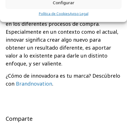
Configurar
consumidores, pero no debemos subestimar
Política de Cookies
Aviso Legal
el poder que la innovación puede llegar a tener
en los diferentes procesos de compra.
Especialmente en un contexto como el actual,
innovar significa crear algo nuevo para
obtener un resultado diferente, es aportar
valor a lo existente para darle un distinto
enfoque, y ser valiente.
¿Cómo de innovadora es tu marca? Descúbrelo
con
Brandnovation
.
Comparte