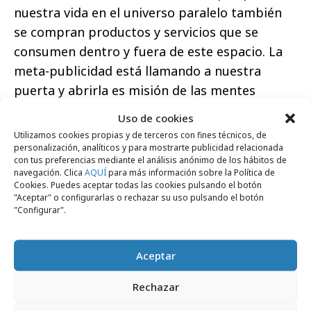
nuestra vida en el universo paralelo también
se compran productos y servicios que se
consumen dentro y fuera de este espacio. La
meta-publicidad está llamando a nuestra
puerta y abrirla es misión de las mentes
creativas, esas que aún pueden mover a la
Uso de cookies
acción a otras mentes apelando a anhelos
Utilizamos cookies propias y de terceros con fines técnicos, de
humanos ajenos a la inteligencia artificial
personalización, analíticos y para mostrarte publicidad relacionada
con tus preferencias mediante el análisis anónimo de los hábitos de
como el deseo, la felicidad o el amor, sin los
navegación. Clica
AQUÍ
para más información sobre la Política de
Cookies. Puedes aceptar todas las cookies pulsando el botón
cuales la tecnología no tendría propósito
"Aceptar" o configurarlas o rechazar su uso pulsando el botón
alguno.
"Configurar".
Aceptar
Rechazar
Comparte