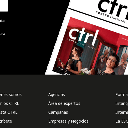
cidad
ara
enes somos
Agencias
Formac
mios CTRL
Área de expertos
Intang
ista CTRL
Campañas
Intern
críbete
Empresas y Negocios
La ESG