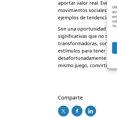
aportar valor real. Eventos
Uti
movimientos sociales como
ana
aná
ejemplos de tendencias c
sob
"Ac
Son una oportunidad para 
significativas que no solo
transformadoras, son ade
estímulos para tener siem
desafortunadamente hoy en
mismo juego, convirtiénd
Comparte