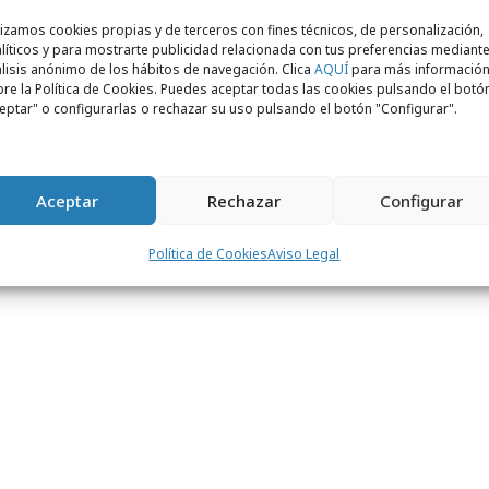
 como la inteligencia artificial o
lizamos cookies propias y de terceros con fines técnicos, de personalización,
 la sostenibilidad, la pandemia son
líticos y para mostrarte publicidad relacionada con tus preferencias mediante
lisis anónimo de los hábitos de navegación. Clica
AQUÍ
para más informació
on impacto duradero.
re la Política de Cookies. Puedes aceptar todas las cookies pulsando el botó
eptar" o configurarlas o rechazar su uso pulsando el botón "Configurar".
anticiparnos y ofrecer estrategias
 sean relevantes, sino también
más, sin duda algunas señales de cambio y
Aceptar
Rechazar
Configurar
pre el radar prendido. Porque
 día, las tendencias han caído en su
Política de Cookies
Aviso Legal
ose en un
trend
total.