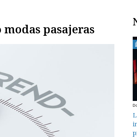
o modas pasajeras
L
i
p