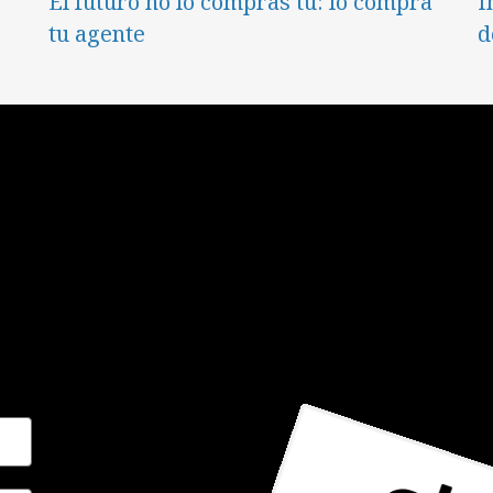
El futuro no lo compras tú: lo compra
I
tu agente
d