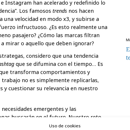
e Instagram han acelerado y redefinido lo
dencia”. Los famosos
trends
nos hacen
a una velocidad en modo x3, y subirse a
fuerzo infructuoso. ¿Es esto realmente una
eno pasajero? ¿Cómo las marcas filtran
 a mirar o aquello que deben ignorar?
E
strategas, considero que una tendencia
t
ashtag
que se difumina con el tiempo… Es
 que transforma comportamientos y
o trabajo no es simplemente replicarlas,
as y cuestionar su relevancia en nuestro
as necesidades emergentes y las
onas buscarán en el futuro. Nuestro reto
es locales que puedan resonar globalmente y
Uso de cookies