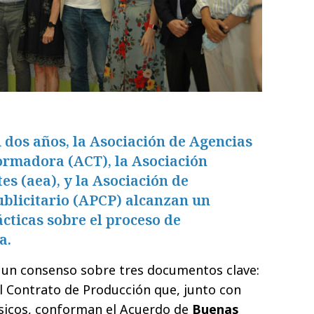
i dos años, la Asociación de Agencias
ormadora (ACT), la Asociación
s (aea), y la Asociación de
ublicitario (APCP) alcanzan un
cticas sobre el proceso de
a.
a un consenso sobre tres documentos clave:
el Contrato de Producción que, junto con
ásicos, conforman el Acuerdo de
Buenas