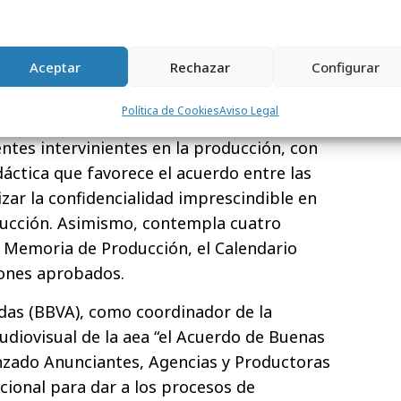
n rodaje, dirección de arte, atrezzo,
ulados, making of, medios audiovisuales,
n, imágenes, animación, derechos, y un
Aceptar
Rechazar
Configurar
s.
Política de Cookies
Aviso Legal
 de 21 estipulaciones
y trata de simplificar
rentes intervinientes en la producción, con
dáctica que favorece el acuerdo entre las
zar la confidencialidad imprescindible en
ducción. Asimismo, contempla cuatro
a Memoria de Producción, el Calendario
iones aprobados.
das (BBVA), como coordinador de la
diovisual de la aea “el Acuerdo de Buenas
nzado Anunciantes, Agencias y Productoras
ional para dar a los procesos de