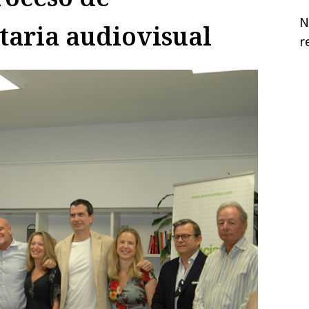
N
taria audiovisual
r