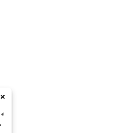
 el
n
n