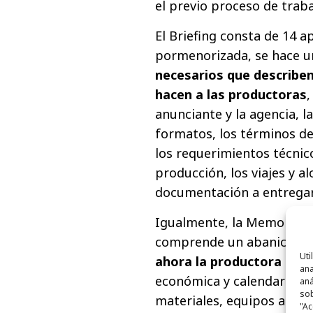
el previo proceso de traba
El Briefing consta de 14 
pormenorizada, se hace 
necesarios que describen
hacen a las productoras
,
anunciante y la agencia, l
formatos, los términos de 
los requerimientos técnicos
producción, los viajes y al
documentación a entregar
Igualmente, la Memoria de
comprende un abanico se
Uti
ahora la productora la q
ana
económica y calendario de 
aná
sob
materiales, equipos artísti
"Ac