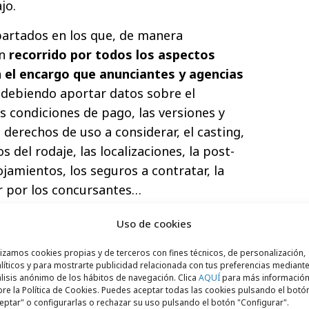
jo.
apartados en los que, de manera
un
recorrido por todos los aspectos
 el encargo que anunciantes y agencias
 debiendo aportar datos sobre el
as condiciones de pago, las versiones y
derechos de uso a considerar, el casting,
 del rodaje, las localizaciones, la post-
ojamientos, los seguros a contratar, la
 por los concursantes…
 Producción, que es un espejo del Briefing,
Uso de cookies
gmentado por diversos contenidos,
siendo
lizamos cookies propias y de terceros con fines técnicos, de personalización,
ue concreta su propuesta
: valoración
líticos y para mostrarte publicidad relacionada con tus preferencias mediante
pagos, localizaciones y días de rodaje,
lisis anónimo de los hábitos de navegación. Clica
AQUÍ
para más informació
re la Política de Cookies. Puedes aceptar todas las cookies pulsando el botó
cos / técnicos, maquetas, ficticios,
eptar" o configurarlas o rechazar su uso pulsando el botón "Configurar".