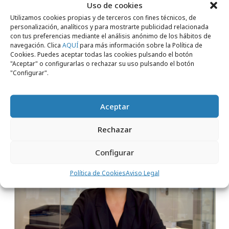
Uso de cookies
lunes, 16 de marzo 2026
Utilizamos cookies propias y de terceros con fines técnicos, de
ICEX confía su reposicionamiento a M+C
personalización, analíticos y para mostrarte publicidad relacionada
con tus preferencias mediante el análisis anónimo de los hábitos de
Saatchi Spain
navegación. Clica
AQUÍ
para más información sobre la Política de
Cookies. Puedes aceptar todas las cookies pulsando el botón
"Aceptar" o configurarlas o rechazar su uso pulsando el botón
Agencias
"Configurar".
Aceptar
Rechazar
Configurar
Política de Cookies
Aviso Legal