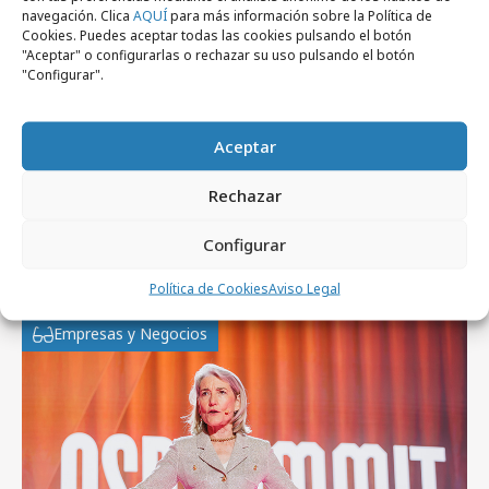
jueves, 16 de octubre 2008
navegación. Clica
AQUÍ
para más información sobre la Política de
Profesionales
Cookies. Puedes aceptar todas las cookies pulsando el botón
Anil Srivastava, vicepresidente ejecutivo
"Aceptar" o configurarlas o rechazar su uso pulsando el botón
internacional de ventas y marketing de
"Configurar".
Tele Atlas
Aceptar
Rechazar
Configurar
Artículos recientes
Política de Cookies
Aviso Legal
Empresas y Negocios