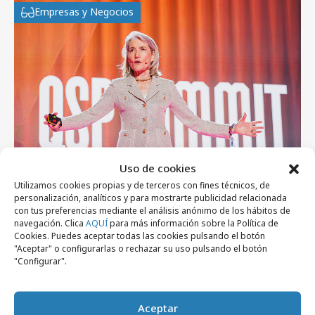
Empresas y Negocios
Uso de cookies
Utilizamos cookies propias y de terceros con fines técnicos, de
lunes, 3 de agosto 2026
personalización, analíticos y para mostrarte publicidad relacionada
con tus preferencias mediante el análisis anónimo de los hábitos de
Del algoritmo al criterio: Territorios que ya
navegación. Clica
AQUÍ
para más información sobre la Política de
están redefiniendo el marketing y la
Cookies. Puedes aceptar todas las cookies pulsando el botón
"Aceptar" o configurarlas o rechazar su uso pulsando el botón
comunicación
"Configurar".
Profesionales
Aceptar