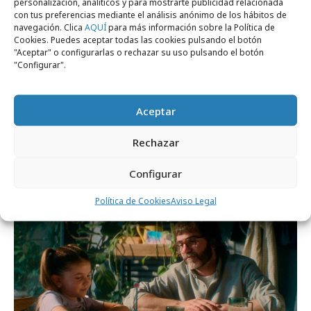
personalización, analíticos y para mostrarte publicidad relacionada
con tus preferencias mediante el análisis anónimo de los hábitos de
navegación. Clica
AQUÍ
para más información sobre la Política de
Cookies. Puedes aceptar todas las cookies pulsando el botón
"Aceptar" o configurarlas o rechazar su uso pulsando el botón
"Configurar".
Aceptar
martes, 30 de julio 2024
Zoe Muñoz, nueva Head of Social Media de
Rechazar
El Cuartel
Configurar
Campañas
Política de Cookies
Aviso Legal