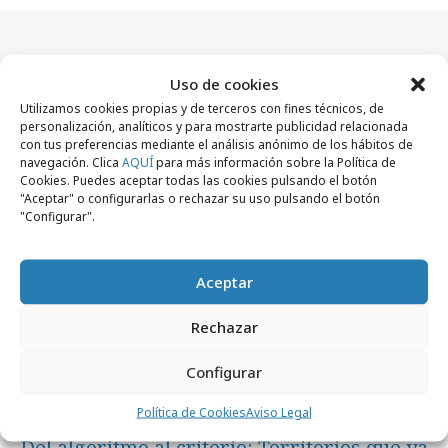
Artículos recientes
Uso de cookies
Utilizamos cookies propias y de terceros con fines técnicos, de
personalización, analíticos y para mostrarte publicidad relacionada
con tus preferencias mediante el análisis anónimo de los hábitos de
Empresas y Negocios
navegación. Clica
AQUÍ
para más información sobre la Política de
Cookies. Puedes aceptar todas las cookies pulsando el botón
"Aceptar" o configurarlas o rechazar su uso pulsando el botón
"Configurar".
Aceptar
Rechazar
Configurar
Política de Cookies
Aviso Legal
lunes, 3 de agosto 2026
Del algoritmo al criterio: Territorios que ya