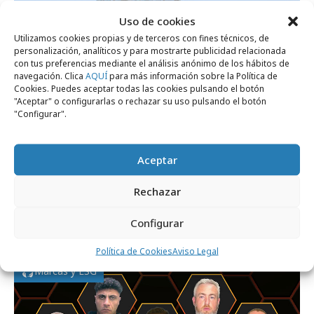
Empresas y Negocios
Uso de cookies
Utilizamos cookies propias y de terceros con fines técnicos, de
personalización, analíticos y para mostrarte publicidad relacionada
con tus preferencias mediante el análisis anónimo de los hábitos de
navegación. Clica
AQUÍ
para más información sobre la Política de
Cookies. Puedes aceptar todas las cookies pulsando el botón
"Aceptar" o configurarlas o rechazar su uso pulsando el botón
"Configurar".
Aceptar
miércoles, 29 de julio 2026
Rechazar
Dentsu España celebra su primer
Configurar
hackathon con Google Cloud
Política de Cookies
Aviso Legal
Marcas y ESG