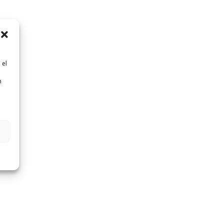
 el
n
n