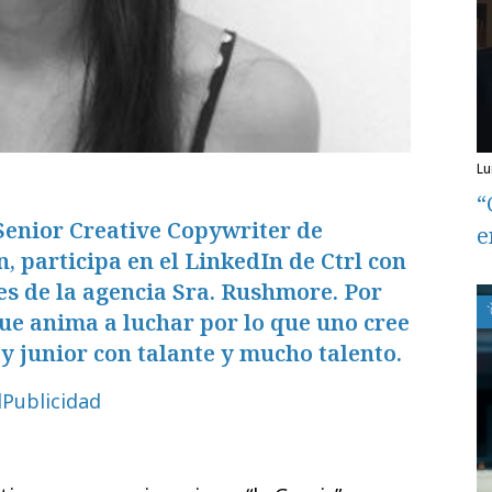
l
“
enior Creative Copywriter de
e
articipa en el LinkedIn de Ctrl con
es de la agencia Sra. Rushmore. Por
que anima a luchar por lo que uno cree
py junior con talante y mucho talento.
lPublicidad