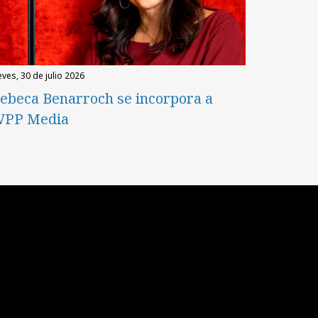
eves, 30 de julio 2026
ebeca Benarroch se incorpora a
PP Media