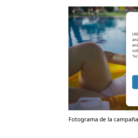
Uti
ana
aná
sob
"Ac
Fotograma de la campaña 