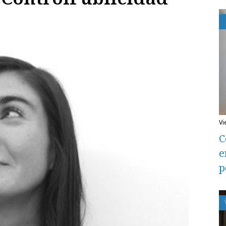
v
C
e
p