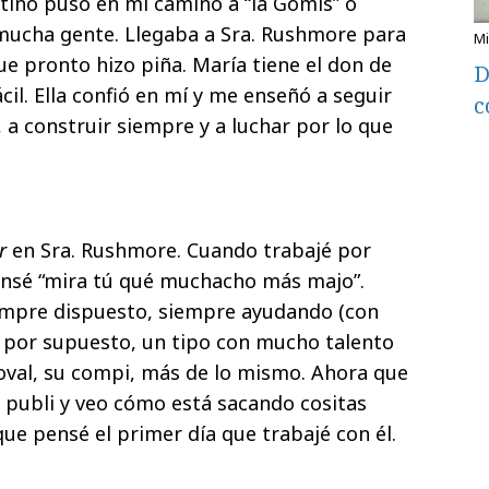
stino puso en mi camino a “la Gomis” o
 mucha gente. Llegaba a Sra. Rushmore para
ue pronto hizo piña. María tiene el don de
D
il. Ella confió en mí y me enseñó a seguir
c
a, a construir siempre y a luchar por lo que
r
en Sra. Rushmore. Cuando trabajé por
ensé “mira tú qué muchacho más majo”.
iempre dispuesto, siempre ayudando (con
y, por supuesto, un tipo con mucho talento
oval, su compi, más de lo mismo. Ahora que
 publi y veo cómo está sacando cositas
ue pensé el primer día que trabajé con él.