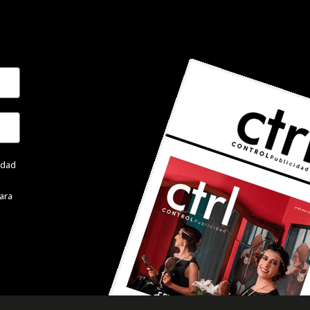
cidad
ara