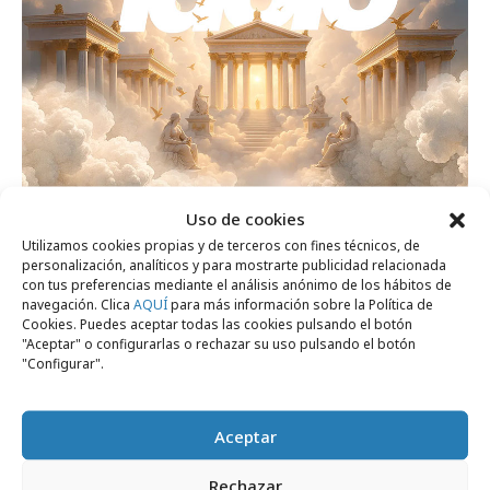
Uso de cookies
miércoles, 1 de julio 2026
Utilizamos cookies propias y de terceros con fines técnicos, de
Roman, agencia de PR y creatividad de los
personalización, analíticos y para mostrarte publicidad relacionada
con tus preferencias mediante el análisis anónimo de los hábitos de
Premios Ídolo 2026
navegación. Clica
AQUÍ
para más información sobre la Política de
Cookies. Puedes aceptar todas las cookies pulsando el botón
"Aceptar" o configurarlas o rechazar su uso pulsando el botón
Opinión
"Configurar".
Aceptar
Rechazar