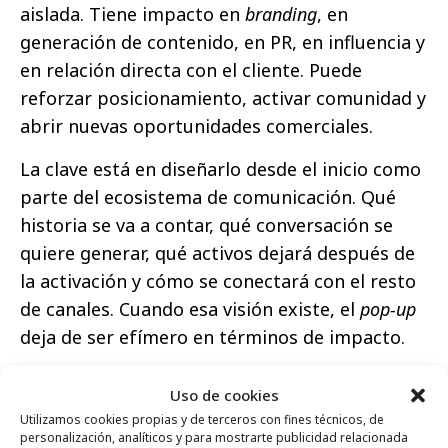
aislada. Tiene impacto en
branding
, en
generación de contenido, en PR, en influencia y
en relación directa con el cliente. Puede
reforzar posicionamiento, activar comunidad y
abrir nuevas oportunidades comerciales.
La clave está en diseñarlo desde el inicio como
parte del ecosistema de comunicación. Qué
historia se va a contar, qué conversación se
quiere generar, qué activos dejará después de
la activación y cómo se conectará con el resto
de canales. Cuando esa visión existe, el
pop-up
deja de ser efímero en términos de impacto.
Ctrl. ¿Cómo trabajáis para que una idea
Uso de cookies
creativa llegue a ejecutarse con agilidad y
Utilizamos cookies propias y de terceros con fines técnicos, de
sin perder calidad?
personalización, analíticos y para mostrarte publicidad relacionada