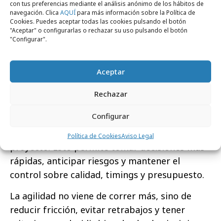
con tus preferencias mediante el análisis anónimo de los hábitos de
navegación. Clica
AQUÍ
para más información sobre la Política de
Trabajamos desde una lógica de integración:
Cookies. Puedes aceptar todas las cookies pulsando el botón
estrategia, producción e instalación no pueden
"Aceptar" o configurarlas o rechazar su uso pulsando el botón
"Configurar".
funcionar como bloques separados. Cuanto
antes se conectan, mayor agilidad y mejor
resultado.
Aceptar
Nuestra metodología X360 está diseñada
Rechazar
precisamente para eso: acompañar a marcas y
Configurar
agencias desde la fase inicial hasta la
implantación final, con una visión completa del
Política de Cookies
Aviso Legal
proyecto. Esto permite tomar decisiones más
rápidas, anticipar riesgos y mantener el
control sobre calidad, timings y presupuesto.
La agilidad no viene de correr más, sino de
reducir fricción, evitar retrabajos y tener