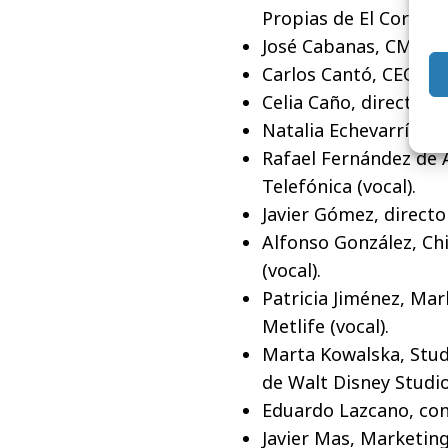
Propias de El Corte In
José Cabanas, CMO de 
Carlos Cantó, CEO de 
Celia Caño, directora
Natalia Echevarría, C
Rafael Fernández de 
Telefónica (vocal).
Javier Gómez, directo
Alfonso González, Ch
(vocal).
Patricia Jiménez, Ma
Metlife (vocal).
Marta Kowalska, Stud
de Walt Disney Studios
Eduardo Lazcano, cons
Javier Mas, Marketing