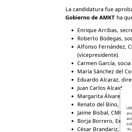
La candidatura fue aprob
Gobierno de AMKT
ha que
Enrique Arribas, secr
Roberto Bodegas, soc
Alfonso Fernández, 
(vicepresidente).
Carmen García, socia 
María Sánchez del Co
Eduardo Alcaraz, dire
Juan Carlos Alcaide, 
Margarita Álvarez, f
Renato del Bino, cof
Uti
Jaime Bisbal, CMO de
ana
aná
Borja Borrero, Execut
sob
César Brandariz, co
"Ac