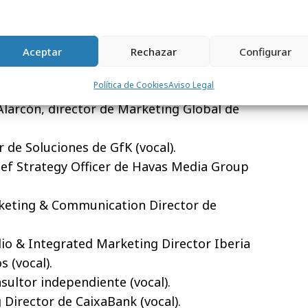
glés (vocal).
Hijos de Rivera (vocal).
SPSG Consulting (vocal).
Aceptar
Rechazar
Configurar
 general de Equmedia (vocal).
Política de Cookies
Aviso Legal
MO de McDonald’s (vocal).
Alarcón, director de Marketing Global de
r de Soluciones de GfK (vocal).
ief Strategy Officer de Havas Media Group
rketing & Communication Director de
io & Integrated Marketing Director Iberia
 (vocal).
ultor independiente (vocal).
 Director de CaixaBank (vocal).