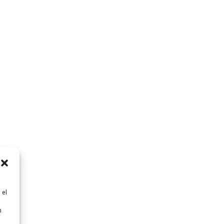
 el
n
n