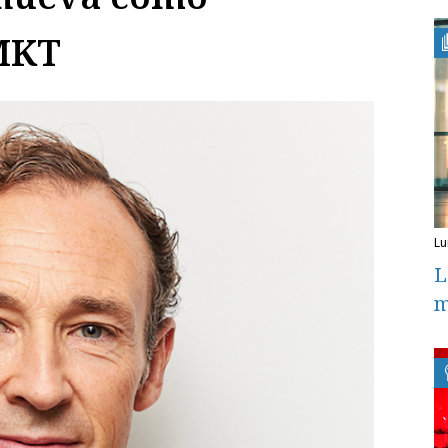
AMKT
l
L
m