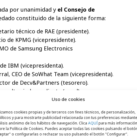
ada por unanimidad y
el Consejo de
dado constituido de la siguiente forma:
etario técnico de RAE (presidente).
io de KPMG (vicepresidente).
CMO de Samsung Electronics
de IBM (vicepresidenta).
rral, CEO de SoWhat Team (vicepresidenta).
ctor de Decv&Partners (tesorero).
consultor independiente (vocal).
undadora de Working For Happiness (vocal).
Uso de cookies
undador de NORT3 (vocal).
lizamos cookies propias y de terceros con fines técnicos, de personalización,
 BBVA España (vocal).
líticos y para mostrarte publicidad relacionada con tus preferencias mediante
lisis anónimo de los hábitos de navegación. Clica
AQUÍ
para más informació
ive Director de Interbrand (vocal).
re la Política de Cookies. Puedes aceptar todas las cookies pulsando el botó
ordinador de Marketing Moda Mujer Marcas
eptar" o configurarlas o rechazar su uso pulsando el botón "Configurar".