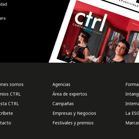
cidad
ara
enes somos
Agencias
Formac
mios CTRL
Área de expertos
Intang
ista CTRL
Campañas
Intern
críbete
Empresas y Negocios
La ESG
tacto
Festivales y premios
Marca