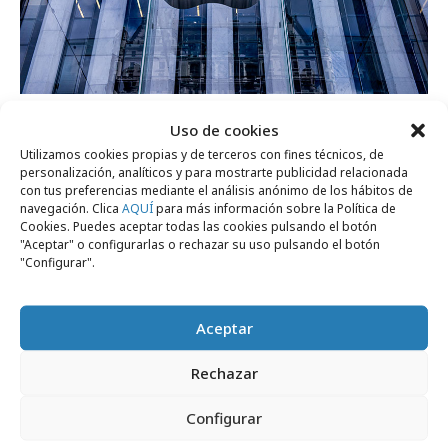
jueves, 16 de octubre 2025
Uso de cookies
Apple repite como la marca más valiosa
Utilizamos cookies propias y de terceros con fines técnicos, de
del mundo en 2025
personalización, analíticos y para mostrarte publicidad relacionada
con tus preferencias mediante el análisis anónimo de los hábitos de
navegación. Clica
AQUÍ
para más información sobre la Política de
Cookies. Puedes aceptar todas las cookies pulsando el botón
Opinión
"Aceptar" o configurarlas o rechazar su uso pulsando el botón
"Configurar".
Aceptar
Rechazar
Configurar