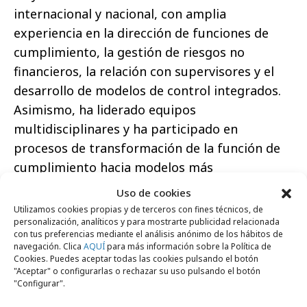
internacional y nacional, con amplia
experiencia en la dirección de funciones de
cumplimiento, la gestión de riesgos no
financieros, la relación con supervisores y el
desarrollo de modelos de control integrados.
Asimismo, ha liderado equipos
multidisciplinares y ha participado en
procesos de transformación de la función de
cumplimiento hacia modelos más
transversales y orientados a la anticipación de
Uso de cookies
riesgos.
Utilizamos cookies propias y de terceros con fines técnicos, de
personalización, analíticos y para mostrarte publicidad relacionada
Con esta reorganización, Unicaja refuerza su
con tus preferencias mediante el análisis anónimo de los hábitos de
navegación. Clica
AQUÍ
para más información sobre la Política de
apuesta por la incorporación de talento
Cookies. Puedes aceptar todas las cookies pulsando el botón
"Aceptar" o configurarlas o rechazar su uso pulsando el botón
especializado en ámbitos prioritarios y avanza
"Configurar".
en la consolidación de un modelo organizativo