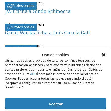
viernes, 23 de marzo 2012
Profesionales
JWT ficha a Guido Schinocca
miércoles, 2 de marzo 2011
Profesionales
Great Works ficha a Luis García Galí
lunes, 18 de octubre 2010
Profesionales
Great Works ficha a Ángel Sánchez
Uso de cookies
Utilizamos cookies propias y de terceros con fines técnicos, de
personalización, analíticos y para mostrarte publicidad relacionada
con tus preferencias mediante el análisis anónimo de los hábitos de
navegación. Clica
AQUÍ
para más información sobre la Política de
Cookies. Puedes aceptar todas las cookies pulsando el botón
"Aceptar" o configurarlas o rechazar su uso pulsando el botón
Artículos recientes
"Configurar".
Aceptar
Empresas y Negocios