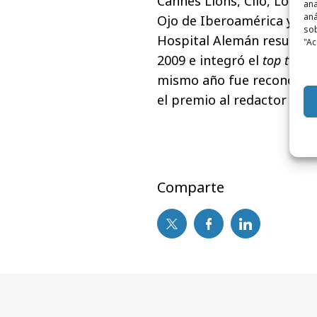
Cannes Lions, Clio, Londre
ana
aná
Ojo de Iberoamérica y en 
sob
Hospital Alemán resultó 
"Ac
2009 e integró el
top ten
a 
mismo año fue reconocido 
el premio al redactor del 
Comparte