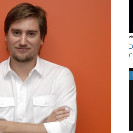
v
D
C