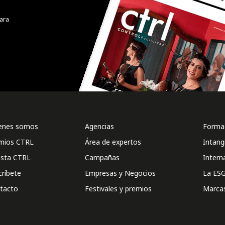
ara
enes somos
Agencias
Formac
mios CTRL
Área de expertos
Intang
ista CTRL
Campañas
Intern
críbete
Empresas y Negocios
La ESG
tacto
Festivales y premios
Marca