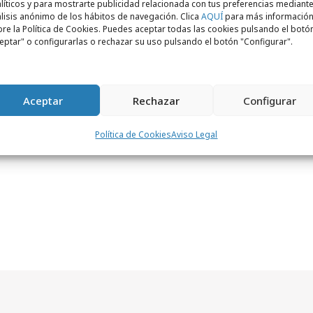
s, New York Festival, Fiap, San Sebastián, El
líticos y para mostrarte publicidad relacionada con tus preferencias mediante
lisis anónimo de los hábitos de navegación. Clica
AQUÍ
para más informació
el Círculo de Creativos. La campaña para el
re la Política de Cookies. Puedes aceptar todas las cookies pulsando el botó
la más premiada de Latinoamérica en el
eptar" o configurarlas o rechazar su uso pulsando el botón "Configurar".
nivel mundial de avisos premiados. Ese
por el Círculo de Creativos argentinos con
año.
Aceptar
Rechazar
Configurar
Política de Cookies
Aviso Legal