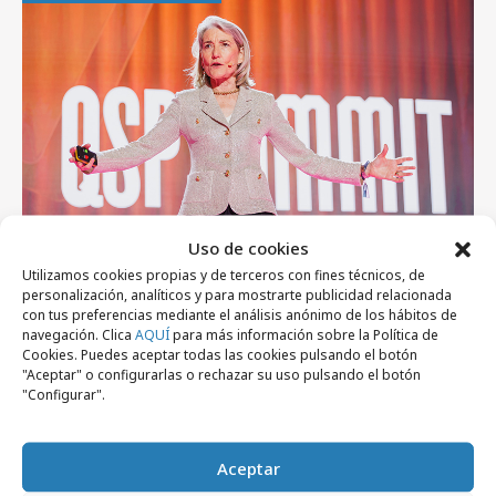
Uso de cookies
Utilizamos cookies propias y de terceros con fines técnicos, de
lunes, 3 de agosto 2026
personalización, analíticos y para mostrarte publicidad relacionada
Del algoritmo al criterio: Territorios que ya
con tus preferencias mediante el análisis anónimo de los hábitos de
navegación. Clica
AQUÍ
para más información sobre la Política de
están redefiniendo el marketing y la
Cookies. Puedes aceptar todas las cookies pulsando el botón
comunicación
"Aceptar" o configurarlas o rechazar su uso pulsando el botón
"Configurar".
Profesionales
Aceptar