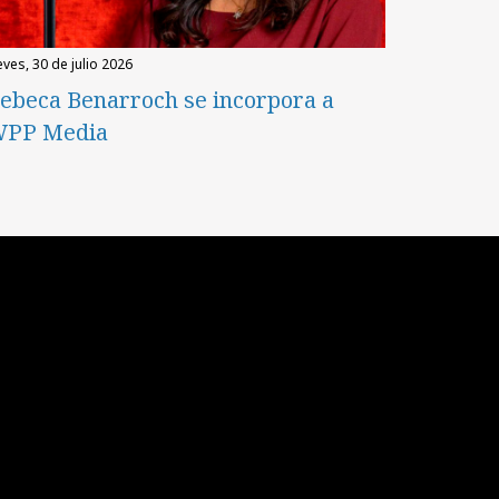
eves, 30 de julio 2026
ebeca Benarroch se incorpora a
PP Media