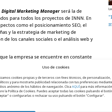
l
o
Digital Marketing Manager
será la de
"
ados para todos los proyectos de INNN. En
m
aspectos como el posicionamiento SEO, el
as y la estrategia de marketing de
n de los canales sociales o el análisis web y
 que la empresa se encuentre en constante
lanteen la ubicación como un límite para
Uso de cookies
os. De hecho, hace algunos meses la agencia
 Islandia para
crear la marca y la web del
lizamos cookies propias y de terceros con fines técnicos, de personalización,
líticos y para mostrarte publicidad relacionada con tus preferencias mediante
lisis anónimo de los hábitos de navegación. Clica
AQUÍ
para más informació
re la Política de Cookies. Puedes aceptar todas las cookies pulsando el botó
eptar" o configurarlas o rechazar su uso pulsando el botón "Configurar".