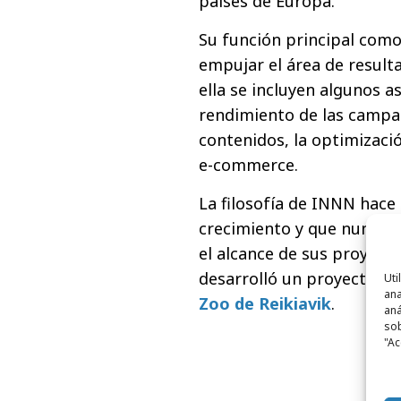
países de Europa.
Su función principal com
empujar el área de result
ella se incluyen algunos 
rendimiento de las campañ
contenidos, la optimizació
e-commerce.
La filosofía de INNN hace
crecimiento y que nunca p
el alcance de sus proyect
desarrolló un proyecto en
Uti
ana
Zoo de Reikiavik
.
aná
sob
"Ac