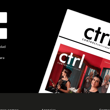
cidad
ara