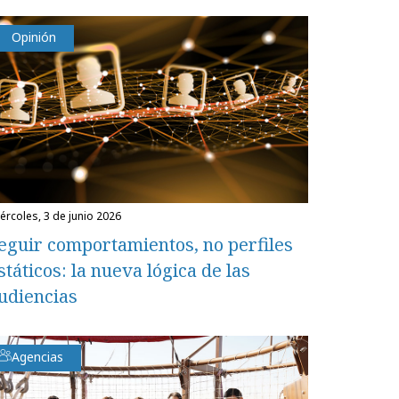
Opinión
miércoles, 3 de junio 2026
eguir comportamientos, no perfiles
státicos: la nueva lógica de las
udiencias
Agencias