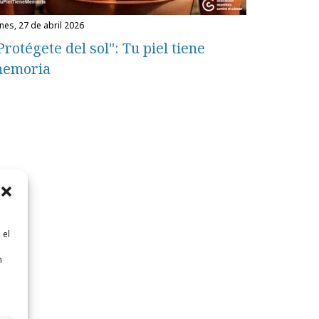
unes, 27 de abril 2026
Protégete del sol": Tu piel tiene
emoria
 el
n
n