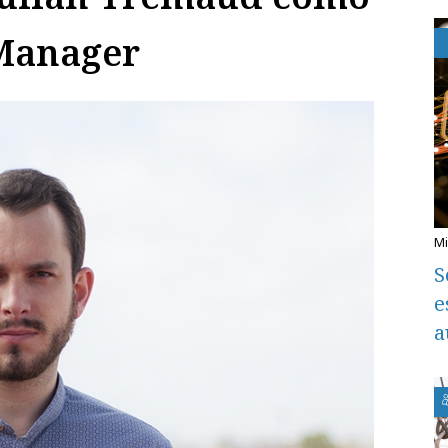
 Manager
S
e
a