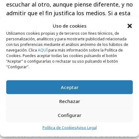
escuchar al otro, aunque piense diferente, y no
admitir que el fin justifica los medios. Si a esta
declaración le añadimos América, nuestra
Uso de cookies
pasión por América y nuestro compromiso con
Utilizamos cookies propias y de terceros con fines técnicos, de
sus ciudadanos, tenemos el diario que
personalización, analíticos y para mostrarte publicidad relacionada
con tus preferencias mediante el análisis anónimo de los hábitos de
debemos impulsar hoy. En ese sentido, y en
navegación. Clica
AQUÍ
para más información sobre la Política de
Cookies. Puedes aceptar todas las cookies pulsando el botón
línea con los principios fundacionales de EL
"Aceptar" o configurarlas o rechazar su uso pulsando el botón
PAÍS, estoy segura de que la dirección de Jan,
"Configurar".
con su experiencia y su capacidad de
innovación, mantendrá lo mejor de nuestra
Aceptar
historia, consolidará nuestro propósito y
afrontará la inestabilidad geopolítica y los
Rechazar
avances tecnológicos con la mejor información
Configurar
para nuestros suscriptores y nuestros
lectores, y para esas nuevas audiencias que
Política de Cookies
Aviso Legal
merecen una marca informativa a la altura de