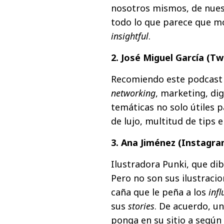
nosotros mismos, de nuest
todo lo que parece que mo
insightful
.
2. José Miguel García (Tw
Recomiendo este podcast 
networking
, marketing, dig
temáticas no solo útiles 
de lujo, multitud de tips
3. Ana Jiménez (Instagr
Ilustradora Punki, que di
Pero no son sus ilustracio
caña que le peña a los
infl
sus
stories
. De acuerdo, u
ponga en su sitio a según 