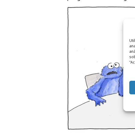
Uti
ana
aná
sob
"Ac