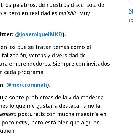
l
ros palabros, de nuestros discursos, de
N
la pero en realidad es
bullshit
. Muy
e
itter:
@JosemiguelMKD
).
en los que se tratan temas como el
italización, ventas y diversidad de
para emprendedores. Siempre con invitados
 en cada programa.
am:
@mercrominah
).
buja sobre problemas de la vida moderna.
nes lo que me gustaría destacar, sino la
uencers
posturetis con mucha maestría en
n poco
hater
, pero está bien que alguien
quien.