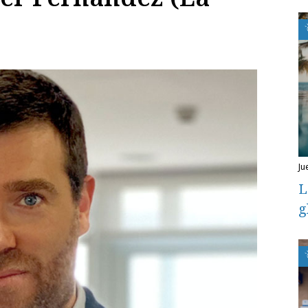
ju
L
g