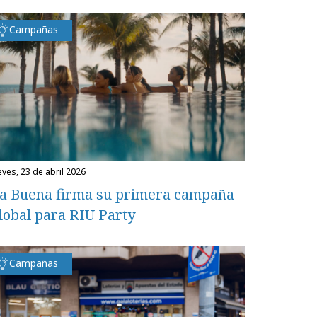
Campañas
eves, 23 de abril 2026
a Buena firma su primera campaña
lobal para RIU Party
Campañas