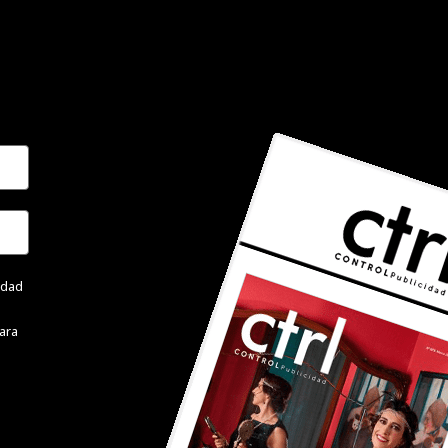
cidad
ara