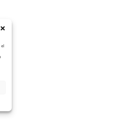
 el
n
n