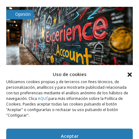
Opinión
Uso de cookies
Utilizamos cookies propias y de terceros con fines técnicos, de
personalización, analíticos y para mostrarte publicidad relacionada
con tus preferencias mediante el análisis anónimo de los hábitos de
lunes, 2 de febrero 2026
navegación. Clica
AQUÍ
para más información sobre la Política de
En casa del herrero…
Cookies. Puedes aceptar todas las cookies pulsando el botón
"Aceptar" o configurarlas o rechazar su uso pulsando el botón
"Configurar".
Empresas y Negocios
Aceptar