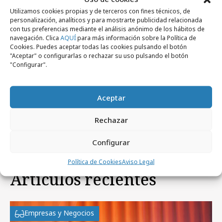
Ceuta presume de ser una "tierra rara"
Utilizamos cookies propias y de terceros con fines técnicos, de
personalización, analíticos y para mostrarte publicidad relacionada
con tus preferencias mediante el análisis anónimo de los hábitos de
viernes, 13 de septiembre 2013
navegación. Clica
AQUÍ
para más información sobre la Política de
Agencias
Cookies. Puedes aceptar todas las cookies pulsando el botón
Cash Converters elige a McCann
"Aceptar" o configurarlas o rechazar su uso pulsando el botón
"Configurar".
jueves, 21 de octubre 2010
Profesionales
Juan Manuel Rebollo deja Universal
Aceptar
McCann
Rechazar
Configurar
Política de Cookies
Aviso Legal
Artículos recientes
Empresas y Negocios