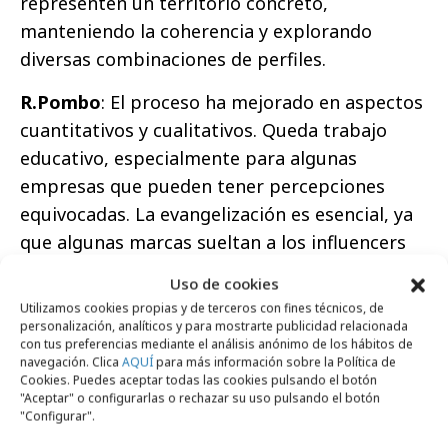
representen un territorio concreto,
manteniendo la coherencia y explorando
diversas combinaciones de perfiles.
R.Pombo
: El proceso ha mejorado en aspectos
cuantitativos y cualitativos. Queda trabajo
educativo, especialmente para algunas
empresas que pueden tener percepciones
equivocadas. La evangelización es esencial, ya
que algunas marcas sueltan a los influencers
sin permitirles comunicar de manera
Uso de cookies
auténtica. La duración de las campañas puede
Utilizamos cookies propias y de terceros con fines técnicos, de
variar según la estrategia y el tipo de
personalización, analíticos y para mostrarte publicidad relacionada
con tus preferencias mediante el análisis anónimo de los hábitos de
producto, ya que aunque valoremos el trabajo
navegación. Clica
AQUÍ
para más información sobre la Política de
a largo plazo, las acciones ‘one shot’ pueden
Cookies. Puedes aceptar todas las cookies pulsando el botón
"Aceptar" o configurarlas o rechazar su uso pulsando el botón
tener todo el sentido del mundo según la
"Configurar".
estrategia, el producto, el servicio, la marca o