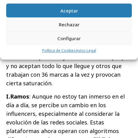
la inversión que haya detrás (no siempre están
Aceptar
asociados a un testeo, a veces hay buen
presupuesto detrás). Los influencers tienen su
Rechazar
estilo único de comunicar y deben ser libres
Configurar
para ejecutarlo libremente y no hay que
constreñir a un script o un spot. También hay
Política de Cookies
Aviso Legal
influencers que trabajan bien su marca propia
y no aceptan todo lo que llegue y otros que
trabajan con 36 marcas a la vez y provocan
cierta saturación.
I.Ramos
: Aunque no estoy tan inmerso en el
día a día, se percibe un cambio en los
influencers, especialmente al considerar la
evolución de las redes sociales. Estas
plataformas ahora operan con algoritmos