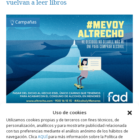
vuelvan a leer libros
Campañas
jueves, 8 de febrero 2018
Uso de cookies
"Bienvenidos al Trecho", contra el consumo
Utilizamos cookies propias y de terceros con fines técnicos, de
personalización, analíticos y para mostrarte publicidad relacionada
de alcohol en menores
con tus preferencias mediante el análisis anónimo de los hábitos de
navegación. Clica
AQUÍ
para más información sobre la Política de