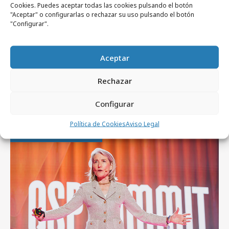
Cookies. Puedes aceptar todas las cookies pulsando el botón
lunes, 15 de julio 2013
"Aceptar" o configurarlas o rechazar su uso pulsando el botón
Campañas
"Configurar".
Home invasion
Aceptar
Rechazar
Artículos recientes
Configurar
Política de Cookies
Aviso Legal
Empresas y Negocios