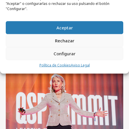
"Aceptar" o configurarlas o rechazar su uso pulsando el botón
No se han encontrado noticias relacionadas.
"Configurar".
Aceptar
Rechazar
Artículos recientes
Configurar
Política de Cookies
Aviso Legal
Empresas y Negocios