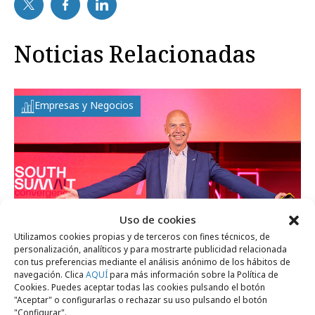
Noticias Relacionadas
Empresas y Negocios
Uso de cookies
Utilizamos cookies propias y de terceros con fines técnicos, de
personalización, analíticos y para mostrarte publicidad relacionada
con tus preferencias mediante el análisis anónimo de los hábitos de
navegación. Clica
AQUÍ
para más información sobre la Política de
Cookies. Puedes aceptar todas las cookies pulsando el botón
lunes, 8 de junio 2026
"Aceptar" o configurarlas o rechazar su uso pulsando el botón
La IA impulsa nuevas formas de
"Configurar".