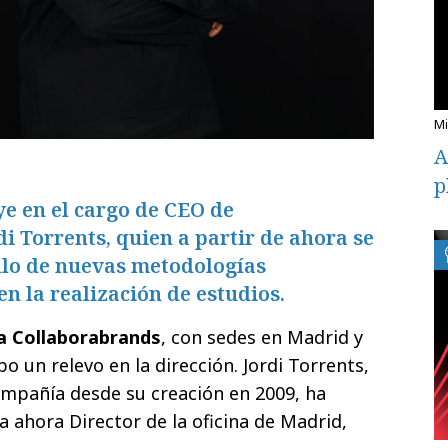
A
p
e en el cargo de CEO de
i Torrents, quien a partir de ahora se
llo de nuevas metodologías
en la realización de estudios.
a Collaborabrands
, con sedes en Madrid y
bo un relevo en la dirección. Jordi Torrents,
ompañía desde su creación en 2009, ha
ta ahora Director de la oficina de Madrid,