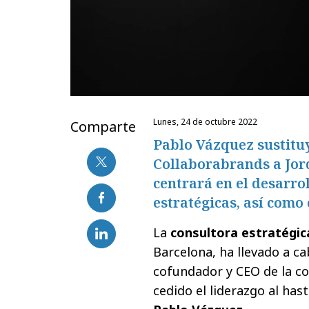
lunes, 24 de octubre 2022
Comparte
Pablo Vázquez sustituy
Collaborabrands a Jord
centrará en el desarro
estratégicas, así como 
La
consultora estratégic
Barcelona, ha llevado a ca
cofundador y CEO de la c
cedido el liderazgo al has