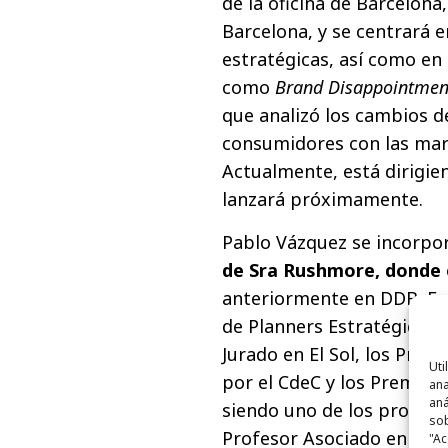
de la oficina de Barcelon
Barcelona, y se centrará 
estratégicas, así como en 
como
Brand Disappointmen
que analizó los cambios de
consumidores con las mar
Actualmente, está dirigie
lanzará próximamente.
Pablo Vázquez se incorpo
de Sra Rushmore, donde 
anteriormente en DDB. Fue
de Planners Estratégicos 
Jurado en El Sol, los Pre
Uti
por el CdeC y los Premios 
ana
aná
siendo uno de los profesi
sob
Profesor Asociado en la 
"Ac