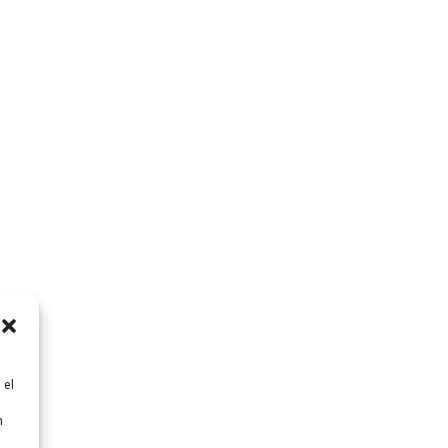
 el
n
n