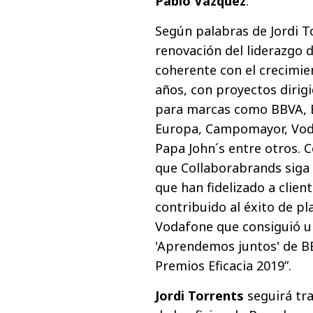
Pablo Vázquez
.
Según palabras de Jordi T
renovación del liderazgo 
coherente con el crecimie
años, con proyectos dirig
para marcas como BBVA, B
Europa, Campomayor, Voda
Papa John´s entre otros. 
que Collaborabrands sig
que han fidelizado a clie
contribuido al éxito de p
Vodafone que consiguió un
'Aprendemos juntos' de B
Premios Eficacia 2019”.
Jordi Torrents
seguirá tra