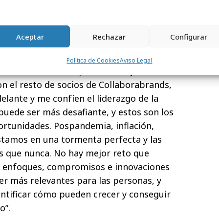
Bootcamp for Creative Strategic Planning
Aceptar
Rechazar
Configurar
 Vázquez: “es para mí una responsabilidad
orrents. Trabajar con él es una de las
Política de Cookies
Aviso Legal
edoras en mi vida profesional y me
con el resto de socios de Collaborabrands,
elante y me confíen el liderazgo de la
uede ser más desafiante, y estos son los
rtunidades. Pospandemia, inflación,
stamos en una tormenta perfecta y las
s que nunca. No hay mejor reto que
é enfoques, compromisos e innovaciones
r más relevantes para las personas, y
dentificar cómo pueden crecer y conseguir
o”.