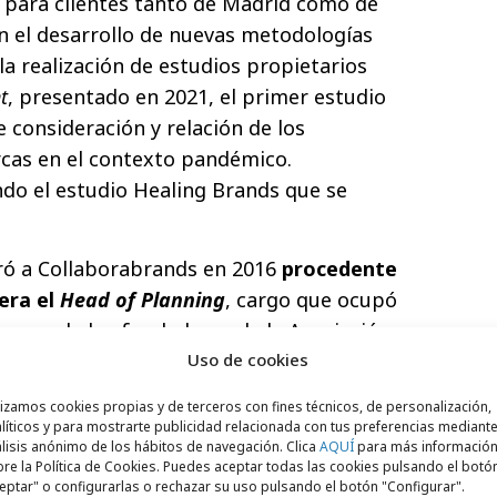
a, para clientes tanto de Madrid como de
en el desarrollo de nuevas metodologías
la realización de estudios propietarios
t
, presentado en 2021, el primer estudio
 consideración y relación de los
cas en el contexto pandémico.
ndo el estudio Healing Brands que se
ró a Collaborabrands en 2016
procedente
era el
Head of Planning
, cargo que ocupó
 uno de los fundadores de la Asociación
(APG) y ha sido Presidente de la misma.
Uso de cookies
mios Nacionales de Creatividad organizados
lizamos cookies propias y de terceros con fines técnicos, de personalización,
Eficacia, donde ha recibido 25 galardones,
líticos y para mostrarte publicidad relacionada con tus preferencias mediante
lisis anónimo de los hábitos de navegación. Clica
AQUÍ
para más informació
onales con más “Efis” de España. Es además
re la Política de Cookies. Puedes aceptar todas las cookies pulsando el botó
Universidad Complutense de Madrid y tutor
eptar" o configurarlas o rechazar su uso pulsando el botón "Configurar".