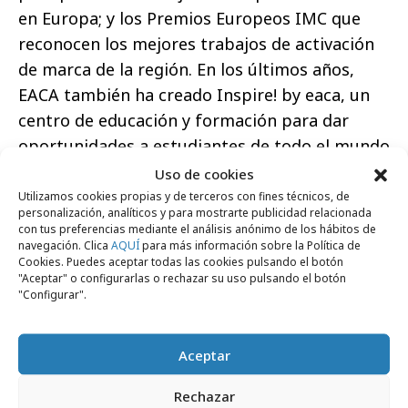
en Europa; y los Premios Europeos IMC que
reconocen los mejores trabajos de activación
de marca de la región. En los últimos años,
EACA también ha creado Inspire! by eaca, un
centro de educación y formación para dar
oportunidades a estudiantes de todo el mundo
en la industria publicitaria y comunicativa. Su
Uso de cookies
objetivo es elevar los estándares de la
Utilizamos cookies propias y de terceros con fines técnicos, de
personalización, analíticos y para mostrarte publicidad relacionada
industria, proporcionando soluciones
con tus preferencias mediante el análisis anónimo de los hábitos de
educativas, innovadoras y personalizadas a
navegación. Clica
AQUÍ
para más información sobre la Política de
Cookies. Puedes aceptar todas las cookies pulsando el botón
jóvenes profesionales.
"Aceptar" o configurarlas o rechazar su uso pulsando el botón
"Configurar".
Aceptar
Comparte
Rechazar